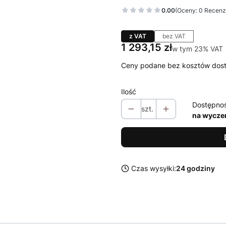
0.00
(Oceny: 0 Recenzj
z VAT
bez VAT
Cena
1 293,15 zł
w tym 23% VAT
w tym
23%
VAT
Ceny podane bez kosztów dos
Ilość
Dostępno
szt.
na wycze
Czas wysyłki:
24 godziny