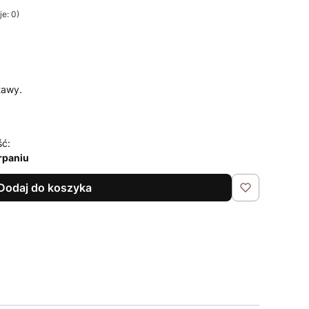
e: 0)
tawy.
ść:
rpaniu
Dodaj do koszyka