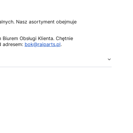
nalnych. Nasz asortyment obejmuje
Biurem Obsługi Klienta. Chętnie
d adresem:
bok@raiparts.pl
.