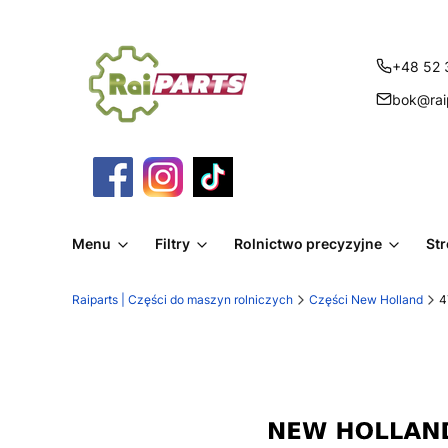
+48 52 
bok@raip
Menu
Filtry
Rolnictwo precyzyjne
St
Raiparts | Części do maszyn rolniczych
Części New Holland
4