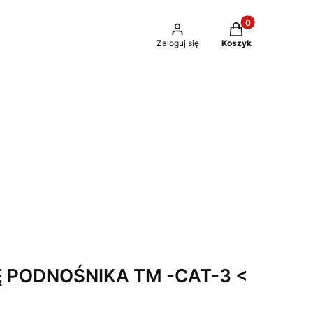
Produkty w kosz
Zaloguj się
Koszyk
Ę PODNOŚNIKA TM -CAT-3 <