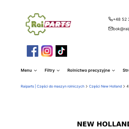
+48 52 
bok@raip
Menu
Filtry
Rolnictwo precyzyjne
St
Raiparts | Części do maszyn rolniczych
Części New Holland
4