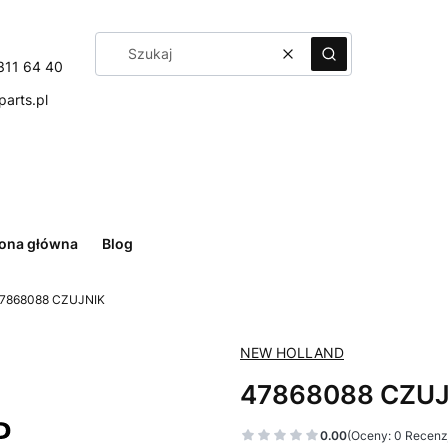
Wyczyść
Szukaj
311 64 40
arts.pl
rona główna
Blog
7868088 CZUJNIK
NEW HOLLAND
47868088 CZUJ
0.00
(Oceny: 0 Recenzj