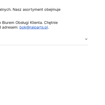
nalnych. Nasz asortyment obejmuje
Biurem Obsługi Klienta. Chętnie
d adresem:
bok@raiparts.pl
.