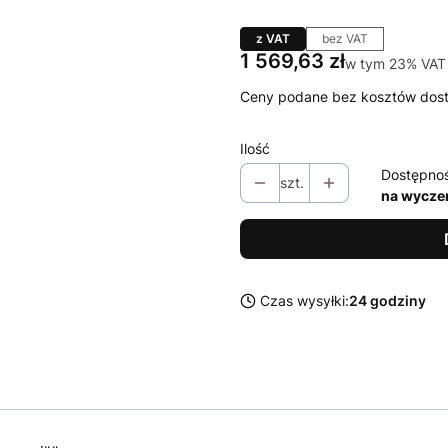
z VAT
bez VAT
Cena
1 569,63 zł
w tym 23% VAT
w tym
23%
VAT
Ceny podane bez kosztów dos
Ilość
Dostępno
szt.
na wycze
Czas wysyłki:
24 godziny