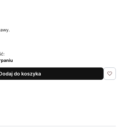
tawy.
ść:
rpaniu
Dodaj do koszyka