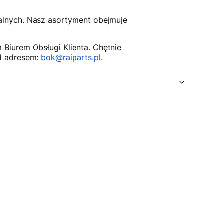
nalnych. Nasz asortyment obejmuje
Biurem Obsługi Klienta. Chętnie
d adresem:
bok@raiparts.pl
.