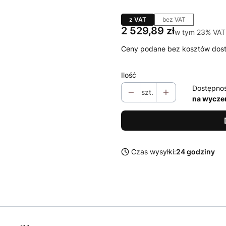
z VAT
bez VAT
Cena
2 529,89 zł
w tym 23% VAT
w tym
23%
VAT
Ceny podane bez kosztów dos
Ilość
Dostępno
szt.
na wycze
Czas wysyłki:
24 godziny