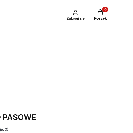
Produkty w kosz
Zaloguj się
Koszyk
O PASOWE
e: 0)