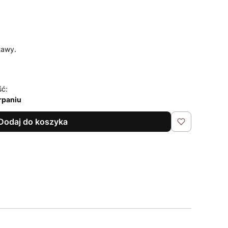
tawy.
ść:
rpaniu
Dodaj do koszyka