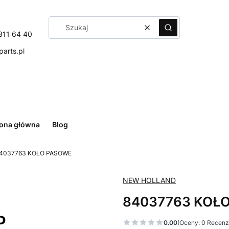
Wyczyść
Szukaj
311 64 40
arts.pl
rona główna
Blog
4037763 KOŁO PASOWE
NEW HOLLAND
84037763 KOŁ
0.00
(Oceny: 0 Recenzj