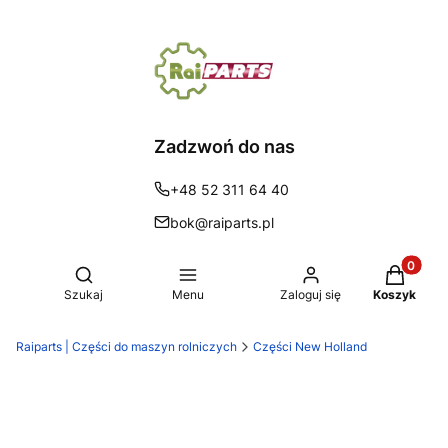
Zadzwoń do nas
+48 52 311 64 40
bok@raiparts.pl
Produkty 
Otwórz wyszukiwarkę
Szukaj
Menu
Zaloguj się
Koszyk
Raiparts | Części do maszyn rolniczych
Części New Holland