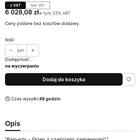
z VAT
bez VAT
Cena
6 028,08 zł
w tym 23% VAT
w tym
23%
VAT
Ceny podane bez kosztów dostawy.
Ilość
szt.
Dostępność:
na wyczerpaniu
Dodaj do koszyka
Czas wysyłki:
48 godzin
Opis
"Raiparts - Sklep z częściami zamiennymi","