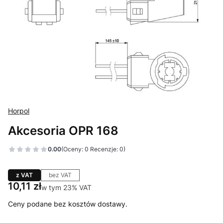
Horpol
Akcesoria OPR 168
0.00
(Oceny: 0 Recenzje: 0)
z VAT
bez VAT
Cena
10,11 zł
w tym 23% VAT
w tym
23%
VAT
Ceny podane bez kosztów dostawy.