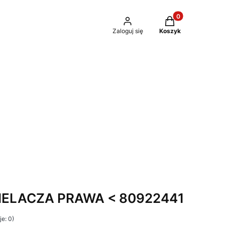
Produkty w kosz
Zaloguj się
Koszyk
ELACZA PRAWA < 80922441
e: 0)