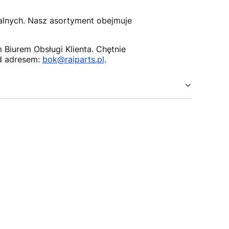
nalnych. Nasz asortyment obejmuje
Biurem Obsługi Klienta. Chętnie
d adresem:
bok@raiparts.pl
.