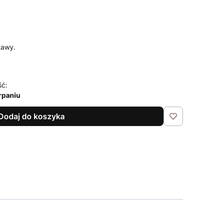
tawy.
ść:
rpaniu
Dodaj do koszyka