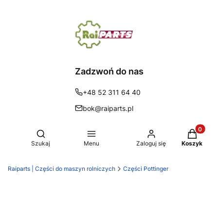
Zadzwoń do nas
+48 52 311 64 40
bok@raiparts.pl
Produkty 
Otwórz wyszukiwarkę
Szukaj
Menu
Zaloguj się
Koszyk
Raiparts | Części do maszyn rolniczych
Części Pottinger