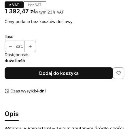
z VAT
bez VAT
Cena
1 392,47 zł
w tym 23% VAT
w tym
23%
VAT
Ceny podane bez kosztów dostawy.
Ilość
szt.
Dostępność:
duża ilość
Dodaj do koszyka
Czas wysyłki:
4 dni
Opis
Witamy w Raiparts.pl – Twoim zaufanym źródle części