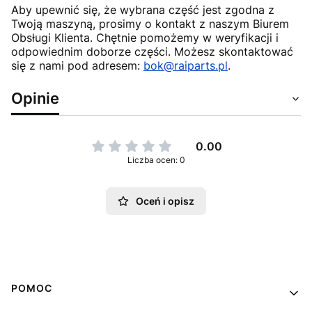
Aby upewnić się, że wybrana część jest zgodna z
Twoją maszyną, prosimy o kontakt z naszym Biurem
Obsługi Klienta. Chętnie pomożemy w weryfikacji i
odpowiednim doborze części. Możesz skontaktować
się z nami pod adresem:
bok@raiparts.pl
.
Opinie
0.00
Liczba ocen: 0
Oceń i opisz
Linki w stopce
POMOC