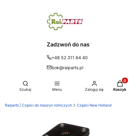
Zadzwoń do nas
+48 52 311 64 40
bok@raiparts.pl
Produkty 
Otwórz wyszukiwarkę
Szukaj
Menu
Zaloguj się
Koszyk
Raiparts | Części do maszyn rolniczych
Części New Holland