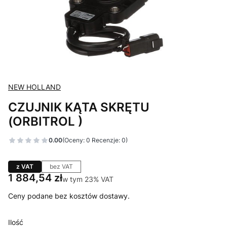
NEW HOLLAND
CZUJNIK KĄTA SKRĘTU
(ORBITROL )
0.00
(Oceny: 0 Recenzje: 0)
z VAT
bez VAT
Cena
1 884,54 zł
w tym 23% VAT
w tym
23%
VAT
Ceny podane bez kosztów dostawy.
Ilość