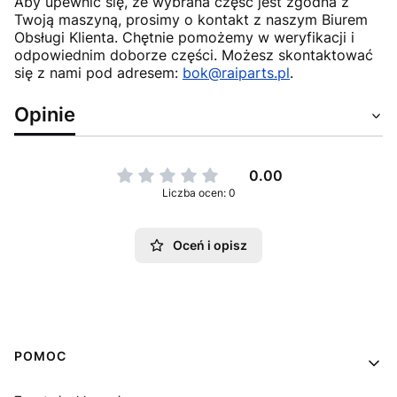
Aby upewnić się, że wybrana część jest zgodna z
Twoją maszyną, prosimy o kontakt z naszym Biurem
Obsługi Klienta. Chętnie pomożemy w weryfikacji i
odpowiednim doborze części. Możesz skontaktować
się z nami pod adresem:
bok@raiparts.pl
.
Opinie
0.00
Liczba ocen: 0
Oceń i opisz
Linki w stopce
POMOC