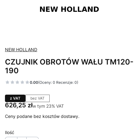
NEW HOLLAND
CZUJNIK OBROTÓW WAŁU TM120-
190
0.00
(Oceny: 0 Recenzje: 0)
z VAT
bez VAT
Cena
626,25 zł
w tym 23% VAT
w tym
23%
VAT
Ceny podane bez kosztów dostawy.
Ilość