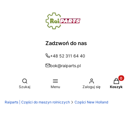
Zadzwoń do nas
+48 52 311 64 40
bok@raiparts.pl
Produkty 
Otwórz wyszukiwarkę
Szukaj
Menu
Zaloguj się
Koszyk
Raiparts | Części do maszyn rolniczych
Części New Holland