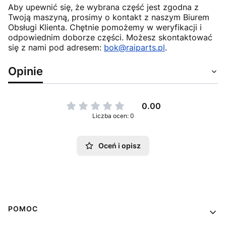
Aby upewnić się, że wybrana część jest zgodna z
Twoją maszyną, prosimy o kontakt z naszym Biurem
Obsługi Klienta. Chętnie pomożemy w weryfikacji i
odpowiednim doborze części. Możesz skontaktować
się z nami pod adresem:
bok@raiparts.pl
.
Opinie
0.00
Liczba ocen: 0
Oceń i opisz
Linki w stopce
POMOC