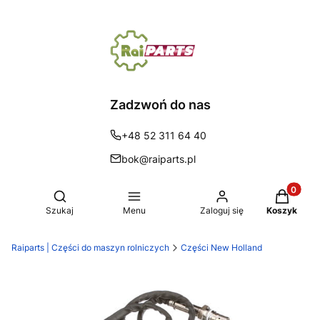
Zadzwoń do nas
+48 52 311 64 40
bok@raiparts.pl
Produkty 
Otwórz wyszukiwarkę
Szukaj
Menu
Zaloguj się
Koszyk
Raiparts | Części do maszyn rolniczych
Części New Holland