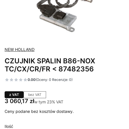
NEW HOLLAND
CZUJNIK SPALIN B86-NOX
TC/CX/CR/FR < 87482356
0.00
(Oceny: 0 Recenzje: 0)
z VAT
bez VAT
Cena
3 060,17 zł
w tym 23% VAT
w tym
23%
VAT
Ceny podane bez kosztów dostawy.
Ilość