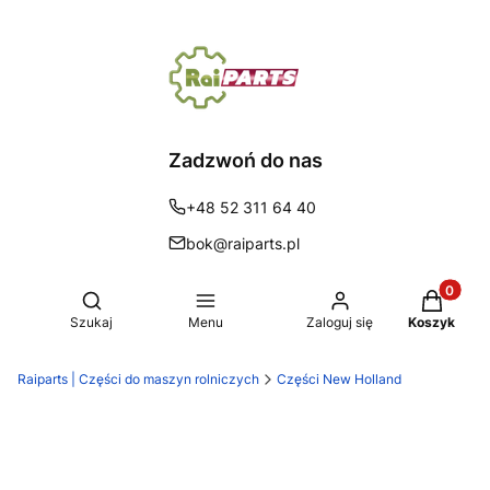
Zadzwoń do nas
+48 52 311 64 40
bok@raiparts.pl
Produkty 
Otwórz wyszukiwarkę
Szukaj
Menu
Zaloguj się
Koszyk
Raiparts | Części do maszyn rolniczych
Części New Holland