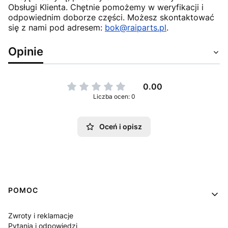
Obsługi Klienta. Chętnie pomożemy w weryfikacji i
odpowiednim doborze części. Możesz skontaktować
się z nami pod adresem:
bok@raiparts.pl
.
Opinie
0.00
Liczba ocen: 0
Oceń i opisz
Linki w stopce
POMOC
Zwroty i reklamacje
Pytania i odpowiedzi