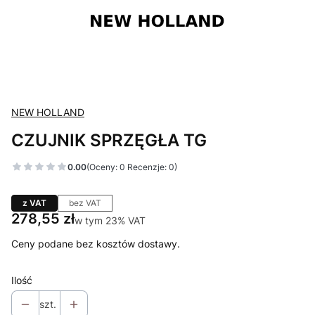
NEW HOLLAND
CZUJNIK SPRZĘGŁA TG
0.00
(Oceny: 0 Recenzje: 0)
z VAT
bez VAT
Cena
278,55 zł
w tym 23% VAT
w tym
23%
VAT
Ceny podane bez kosztów dostawy.
Ilość
szt.