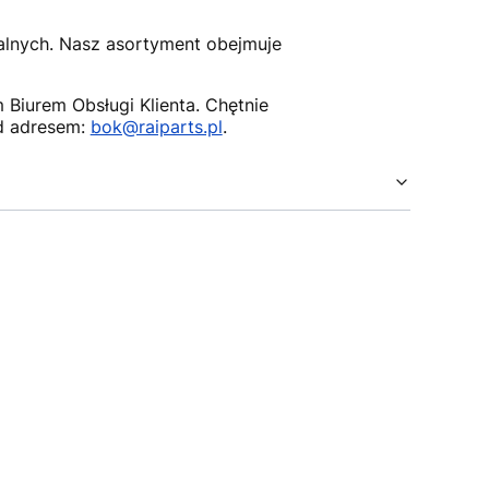
nalnych. Nasz asortyment obejmuje
Biurem Obsługi Klienta. Chętnie
d adresem:
bok@raiparts.pl
.