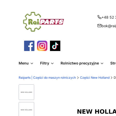
+48 52 
bok@raip
Menu
Filtry
Rolnictwo precyzyjne
St
Raiparts | Części do maszyn rolniczych
Części New Holland
D