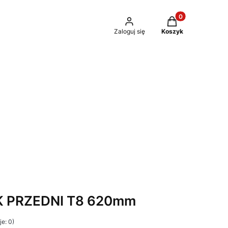
Produkty w kosz
Zaloguj się
Koszyk
K PRZEDNI T8 620mm
e: 0)