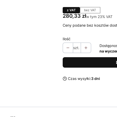
z VAT
bez VAT
Cena
280,33 zł
w tym 23% VAT
w tym
23%
VAT
Ceny podane bez kosztów dos
Ilość
Dostępno
szt.
na wycze
Czas wysyłki:
3 dni