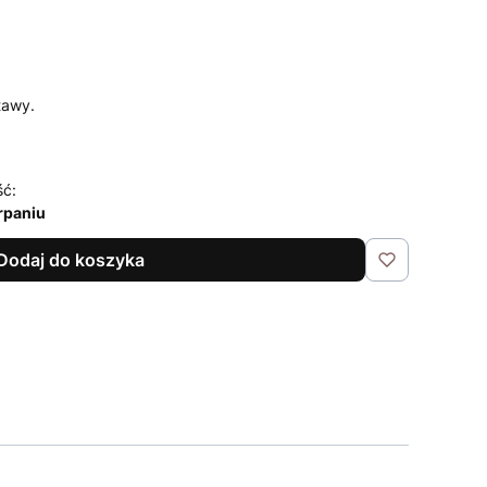
tawy.
ść:
rpaniu
Dodaj do koszyka