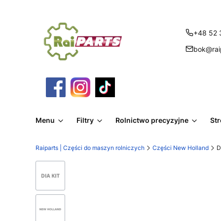
+48 52 
bok@raip
Menu
Filtry
Rolnictwo precyzyjne
St
Raiparts | Części do maszyn rolniczych
Części New Holland
D