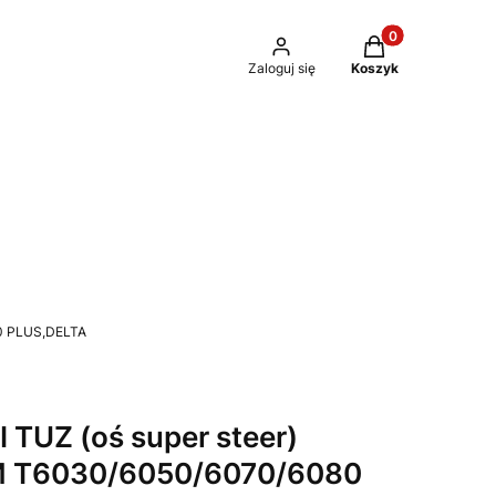
Produkty w kosz
Zaloguj się
Koszyk
0 PLUS,DELTA
 TUZ (oś super steer)
 T6030/6050/6070/6080