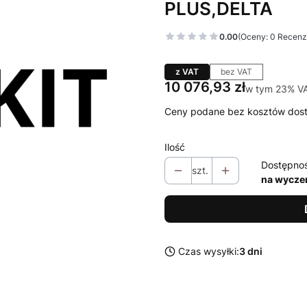
PLUS,DELTA
0.00
(Oceny: 0 Recenzj
z VAT
bez VAT
Cena
10 076,93 zł
w tym 23% V
w tym
23%
V
Ceny podane bez kosztów dos
Ilość
Dostępno
szt.
na wycze
Czas wysyłki:
3 dni