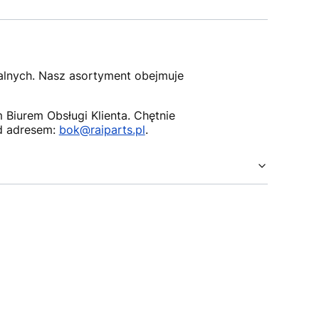
nalnych. Nasz asortyment obejmuje
Biurem Obsługi Klienta. Chętnie
d adresem:
bok@raiparts.pl
.