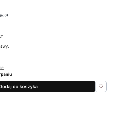
e: 0)
AT
AT
tawy.
ść:
rpaniu
Dodaj do koszyka