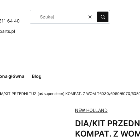
Wyczyść
Szukaj
311 64 40
arts.pl
rona główna
Blog
IA/KIT PRZEDNI TUZ (oś super steer) KOMPAT. Z WOM T6030/6050/6070/608
NEW HOLLAND
DIA/KIT PRZEDNI
KOMPAT. Z WOM