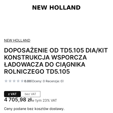
NEW HOLLAND
DOPOSAŻENIE OD TD5.105 DIA/KIT
KONSTRUKCJA WSPORCZA
ŁADOWACZA DO CIĄGNIKA
ROLNICZEGO TD5.105
0.00
(Oceny: 0 Recenzje: 0)
z VAT
bez VAT
Cena
4 705,98 zł
w tym 23% VAT
w tym
23%
VAT
Ceny podane bez kosztów dostawy.