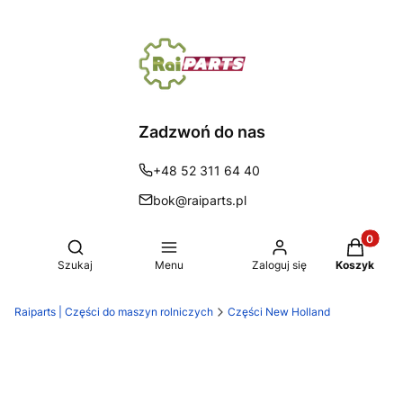
Zadzwoń do nas
+48 52 311 64 40
bok@raiparts.pl
Produkty 
Otwórz wyszukiwarkę
Szukaj
Menu
Zaloguj się
Koszyk
Raiparts | Części do maszyn rolniczych
Części New Holland