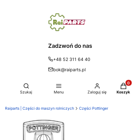
Zadzwoń do nas
+48 52 311 64 40
bok@raiparts.pl
Produkty 
Otwórz wyszukiwarkę
Szukaj
Menu
Zaloguj się
Koszyk
Raiparts | Części do maszyn rolniczych
Części Pottinger