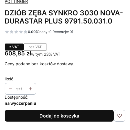
POTTINGER
DZIÓB ZĘBA SYNKRO 3030 NOVA-
DURASTAR PLUS 9791.50.031.0
0.00
(Oceny: 0 Recenzje: 0)
z VAT
bez VAT
Cena
608,85 zł
w tym 23% VAT
w tym
23%
VAT
Ceny podane bez kosztów dostawy.
Ilość
szt.
Dostępność:
na wyczerpaniu
Dodaj do koszyka