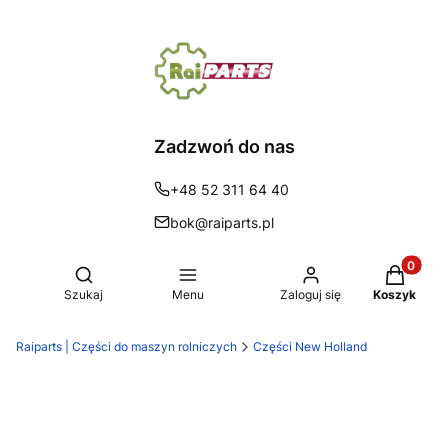
Zadzwoń do nas
+48 52 311 64 40
bok@raiparts.pl
Produkty 
Otwórz wyszukiwarkę
Szukaj
Menu
Zaloguj się
Koszyk
Raiparts | Części do maszyn rolniczych
Części New Holland