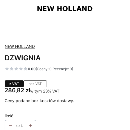
NEW HOLLAND
DZWIGNIA
0.00
(Oceny: 0 Recenzje: 0)
z VAT
bez VAT
Cena
286,82 zł
w tym 23% VAT
w tym
23%
VAT
Ceny podane bez kosztów dostawy.
Ilość
szt.