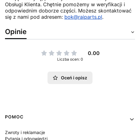
Obsługi Klienta. Chętnie pomożemy w weryfikacji i
odpowiednim doborze części. Możesz skontaktować
się z nami pod adresem:
bok@raiparts.pl
.
Opinie
0.00
Liczba ocen: 0
Oceń i opisz
Linki w stopce
POMOC
Zwroty i reklamacje
Pytania i odpowiedzi