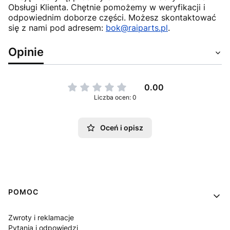
Obsługi Klienta. Chętnie pomożemy w weryfikacji i
odpowiednim doborze części. Możesz skontaktować
się z nami pod adresem:
bok@raiparts.pl
.
Opinie
0.00
Liczba ocen: 0
Oceń i opisz
Linki w stopce
POMOC
Zwroty i reklamacje
Pytania i odpowiedzi