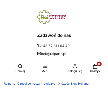
Zadzwoń do nas
+48 52 311 64 40
bok@raiparts.pl
Produkty 
Otwórz wyszukiwarkę
Szukaj
Menu
Zaloguj się
Koszyk
Raiparts | Części do maszyn rolniczych
Części New Holland