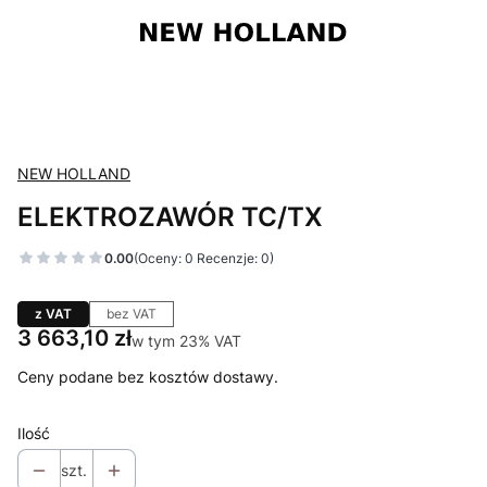
NEW HOLLAND
ELEKTROZAWÓR TC/TX
0.00
(Oceny: 0 Recenzje: 0)
z VAT
bez VAT
Cena
3 663,10 zł
w tym 23% VAT
w tym
23%
VAT
Ceny podane bez kosztów dostawy.
Ilość
szt.