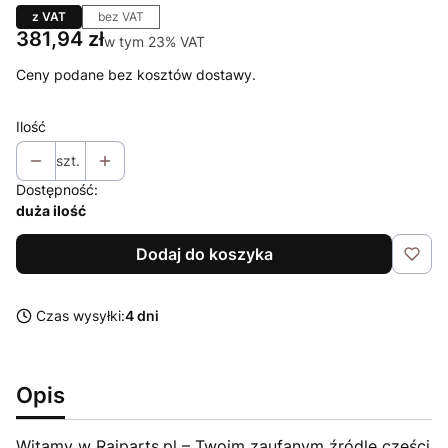
z VAT
bez VAT
Cena
381,94 zł
w tym 23% VAT
w tym
23%
VAT
Ceny podane bez kosztów dostawy.
Ilość
szt.
Dostępność:
duża ilość
Dodaj do koszyka
Czas wysyłki:
4 dni
Opis
Witamy w Raiparts.pl – Twoim zaufanym źródle części