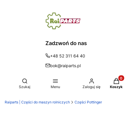
Zadzwoń do nas
+48 52 311 64 40
bok@raiparts.pl
Produkty 
Otwórz wyszukiwarkę
Szukaj
Menu
Zaloguj się
Koszyk
Raiparts | Części do maszyn rolniczych
Części Pottinger