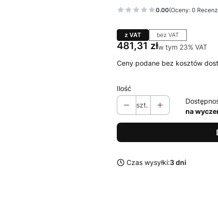
0.00
(Oceny: 0 Recenzj
z VAT
bez VAT
Cena
481,31 zł
w tym 23% VAT
w tym
23%
VAT
Ceny podane bez kosztów dos
Ilość
Dostępno
szt.
na wycze
Czas wysyłki:
3 dni