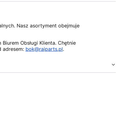
nalnych. Nasz asortyment obejmuje
Biurem Obsługi Klienta. Chętnie
d adresem:
bok@raiparts.pl
.