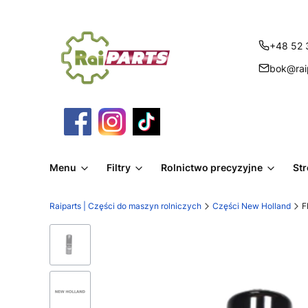
+48 52 
bok@raip
Menu
Filtry
Rolnictwo precyzyjne
St
Raiparts | Części do maszyn rolniczych
Części New Holland
F