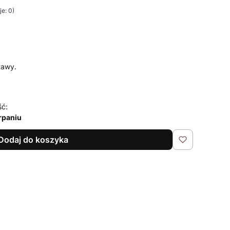
e: 0)
tawy.
ść:
rpaniu
Dodaj do koszyka