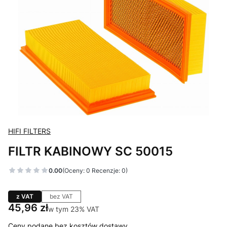
HIFI FILTERS
FILTR KABINOWY SC 50015
0.00
(Oceny: 0 Recenzje: 0)
z VAT
bez VAT
Cena
45,96 zł
w tym 23% VAT
w tym
23%
VAT
Ceny podane bez kosztów dostawy.