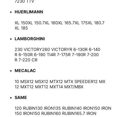
7230 TTV
HUERLIMANN
XL 150
XL 150.7
XL 160
XL 165.7
XL 175
XL 180.7
XL 185
LAMBORGHINI
230 VICTORY
260 VICTORY
R 6-130
R 6-140
R 6-150
R 6-190 TI4
R 7-175
R 7-190
R 7-200
R 7-220 CR
MECALAC
10 MSX
12 MSX
12 MTX
12 MTX SPEEDER
12 MX
12 MXT
12 MXT
12 MXT
14 MXT/MBX
SAME
120 RUBIN
130 IRON
135 RUBIN
140 IRON
150 IRON
150 IRON
150 RUBIN
160 RUBIN
165.7 IRON