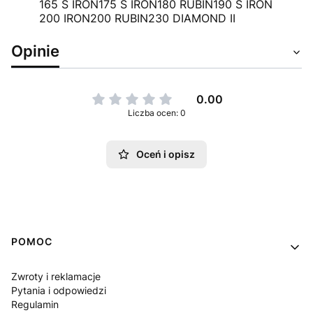
165 S IRON
175 S IRON
180 RUBIN
190 S IRON
200 IRON
200 RUBIN
230 DIAMOND II
Opinie
0.00
Liczba ocen: 0
Oceń i opisz
Linki w stopce
POMOC
Zwroty i reklamacje
Pytania i odpowiedzi
Regulamin