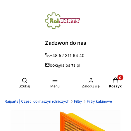
Zadzwoń do nas
+48 52 311 64 40
bok@raiparts.pl
Produkty 
Otwórz wyszukiwarkę
Szukaj
Menu
Zaloguj się
Koszyk
Raiparts | Części do maszyn rolniczych
Filtry
Filtry kabinowe