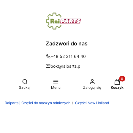
Zadzwoń do nas
+48 52 311 64 40
bok@raiparts.pl
Produkty 
Otwórz wyszukiwarkę
Szukaj
Menu
Zaloguj się
Koszyk
Raiparts | Części do maszyn rolniczych
Części New Holland