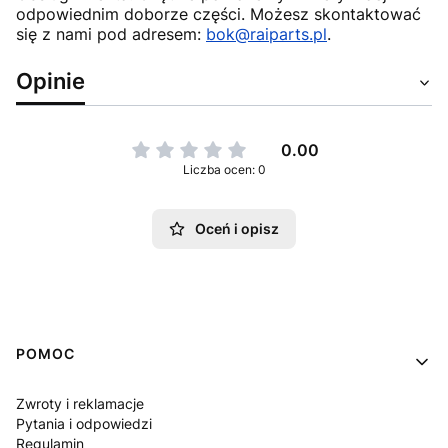
odpowiednim doborze części. Możesz skontaktować
się z nami pod adresem:
bok@raiparts.pl
.
Opinie
0.00
Liczba ocen: 0
Oceń i opisz
Linki w stopce
POMOC
Zwroty i reklamacje
Pytania i odpowiedzi
Regulamin