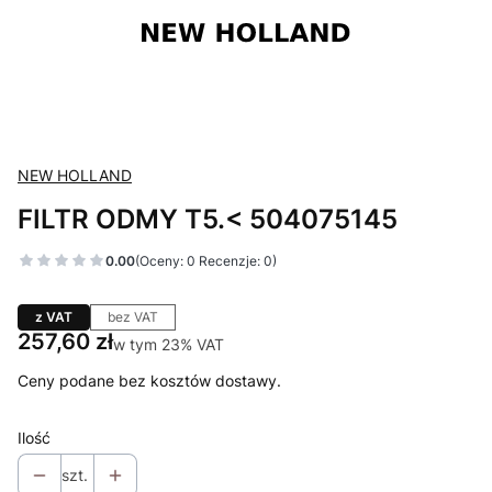
NEW HOLLAND
FILTR ODMY T5.< 504075145
0.00
(Oceny: 0 Recenzje: 0)
z VAT
bez VAT
Cena
257,60 zł
w tym 23% VAT
w tym
23%
VAT
Ceny podane bez kosztów dostawy.
Ilość
szt.