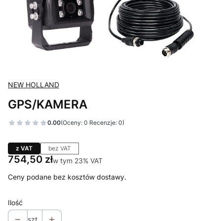
NEW HOLLAND
GPS/KAMERA
0.00
(Oceny: 0 Recenzje: 0)
z VAT
bez VAT
Cena
754,50 zł
w tym 23% VAT
w tym
23%
VAT
Ceny podane bez kosztów dostawy.
Ilość
szt.