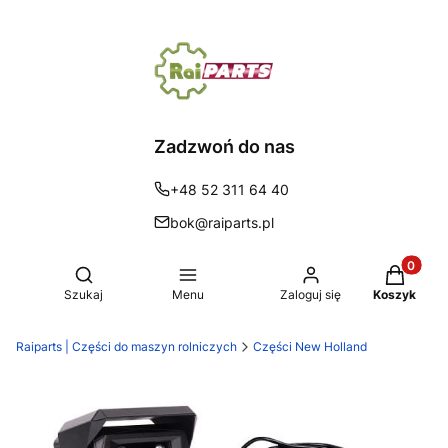
Zadzwoń do nas
+48 52 311 64 40
bok@raiparts.pl
Produkty 
Otwórz wyszukiwarkę
Szukaj
Menu
Zaloguj się
Koszyk
Raiparts | Części do maszyn rolniczych
Części New Holland