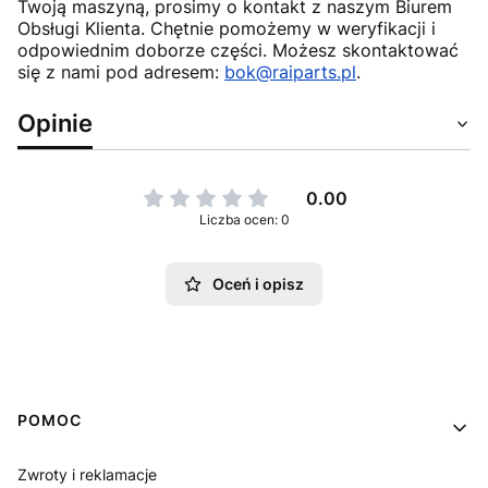
Twoją maszyną, prosimy o kontakt z naszym Biurem
Obsługi Klienta. Chętnie pomożemy w weryfikacji i
odpowiednim doborze części. Możesz skontaktować
się z nami pod adresem:
bok@raiparts.pl
.
Opinie
0.00
Liczba ocen: 0
Oceń i opisz
Linki w stopce
POMOC
Zwroty i reklamacje