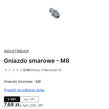
INDUSTRIEHOF
Gniazdo smarowe - M8
0.00
(Oceny: 0 Recenzje: 0)
Gniazdo smarowe - M8
Przejdź do pełnego opisu
z VAT
bez VAT
Cena
7,68 zł
w tym 23% VAT
w tym
23%
VAT