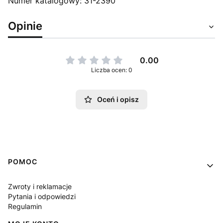
Numer katalogowy: 31-2390
Opinie
0.00
Liczba ocen: 0
Oceń i opisz
Linki w stopce
POMOC
Zwroty i reklamacje
Pytania i odpowiedzi
Regulamin