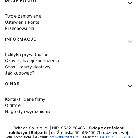
MOJE KONTO
Twoje zamówienia
Ustawienia konta
Przechowalnia
INFORMACJE
Polityka prywatności
Czas realizacji zamówienia
Czas i koszty dostawy
Jak kupować?
O NAS
Kontakt i dane firmy
O firmie
Nagrody i wyróżnienia
Raitech Sp. z o. o. | NIP: 9532188486 |
Sklep z częściami
rolniczymi Raiparts
| ul. Śremska 50, 63-100 Zbrudzewo, woj.
wielkopolskie | e-mail:
bok@raiparts.pl
| telefon:
+48 52 311 64 40