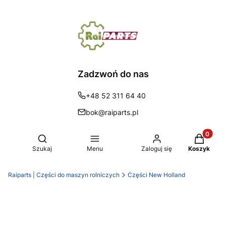
Zadzwoń do nas
+48 52 311 64 40
bok@raiparts.pl
Produkty 
Otwórz wyszukiwarkę
Szukaj
Menu
Zaloguj się
Koszyk
Raiparts | Części do maszyn rolniczych
Części New Holland