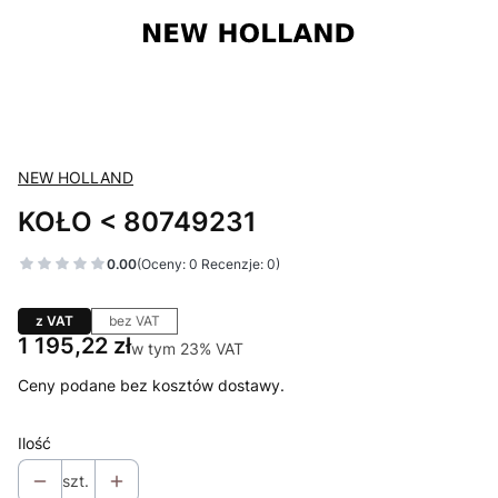
NEW HOLLAND
KOŁO < 80749231
0.00
(Oceny: 0 Recenzje: 0)
z VAT
bez VAT
Cena
1 195,22 zł
w tym 23% VAT
w tym
23%
VAT
Ceny podane bez kosztów dostawy.
Ilość
szt.