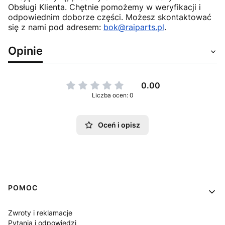
Obsługi Klienta. Chętnie pomożemy w weryfikacji i
odpowiednim doborze części. Możesz skontaktować
się z nami pod adresem:
bok@raiparts.pl
.
Opinie
0.00
Liczba ocen: 0
Oceń i opisz
Linki w stopce
POMOC
Zwroty i reklamacje
Pytania i odpowiedzi