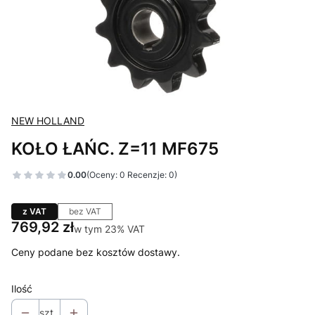
NEW HOLLAND
KOŁO ŁAŃC. Z=11 MF675
0.00
(Oceny: 0 Recenzje: 0)
z VAT
bez VAT
Cena
769,92 zł
w tym 23% VAT
w tym
23%
VAT
Ceny podane bez kosztów dostawy.
Ilość
szt.