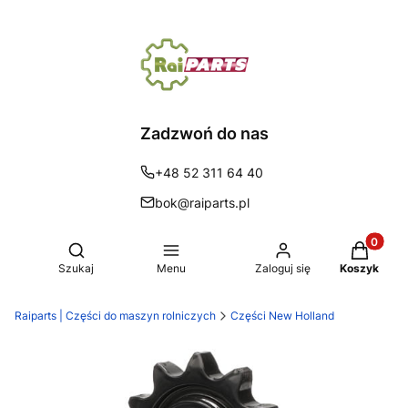
Zadzwoń do nas
+48 52 311 64 40
bok@raiparts.pl
Produkty 
Otwórz wyszukiwarkę
Szukaj
Menu
Zaloguj się
Koszyk
Raiparts | Części do maszyn rolniczych
Części New Holland