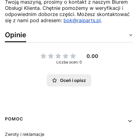
Twoją maszyną, prosimy o kontakt z naszym Biurem
Obsługi Klienta. Chętnie pomożemy w weryfikacji i
odpowiednim doborze części. Możesz skontaktować
się z nami pod adresem:
bok@raiparts.pl
.
Opinie
0.00
Liczba ocen: 0
Oceń i opisz
Linki w stopce
POMOC
Zwroty i reklamacje