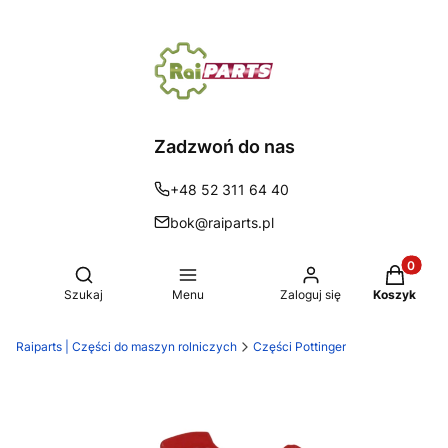
Zadzwoń do nas
+48 52 311 64 40
bok@raiparts.pl
Produkty 
Otwórz wyszukiwarkę
Szukaj
Menu
Zaloguj się
Koszyk
Raiparts | Części do maszyn rolniczych
Części Pottinger