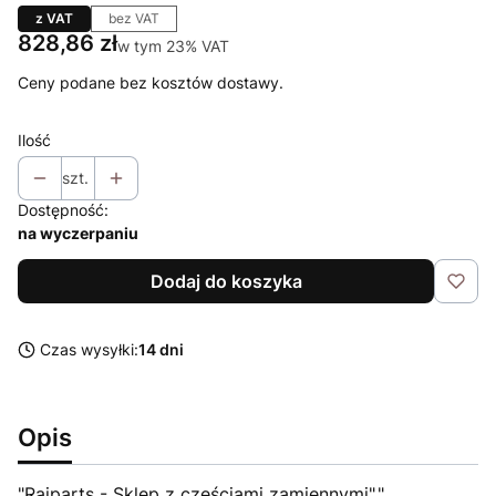
z VAT
bez VAT
Cena
828,86 zł
w tym 23% VAT
w tym
23%
VAT
Ceny podane bez kosztów dostawy.
Ilość
szt.
Dostępność:
na wyczerpaniu
Dodaj do koszyka
Czas wysyłki:
14 dni
Opis
"Raiparts - Sklep z częściami zamiennymi","