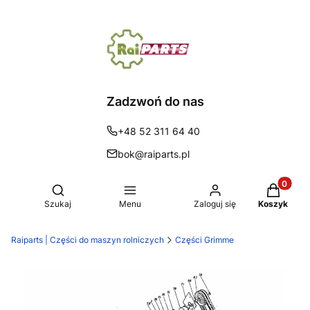
Zadzwoń do nas
+48 52 311 64 40
bok@raiparts.pl
Produkty 
Otwórz wyszukiwarkę
Szukaj
Menu
Zaloguj się
Koszyk
Raiparts | Części do maszyn rolniczych
Części Grimme