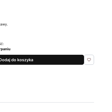
tawy.
ść:
rpaniu
Dodaj do koszyka