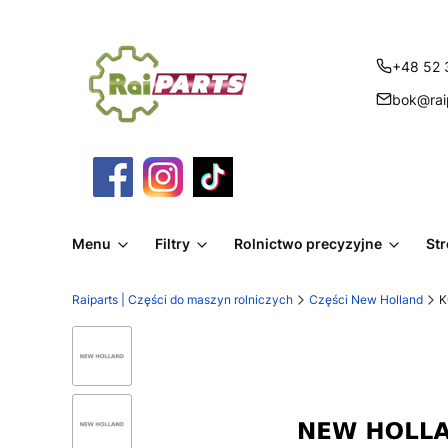
+48 52 
bok@raip
Menu
Filtry
Rolnictwo precyzyjne
St
Raiparts | Części do maszyn rolniczych
Części New Holland
K