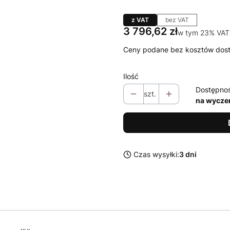
z VAT
bez VAT
Cena
3 796,62 zł
w tym 23% VAT
w tym
23%
VAT
Ceny podane bez kosztów dos
Ilość
Dostępno
szt.
na wycze
Czas wysyłki:
3 dni