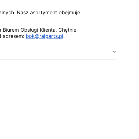
nalnych. Nasz asortyment obejmuje
Biurem Obsługi Klienta. Chętnie
d adresem:
bok@raiparts.pl
.