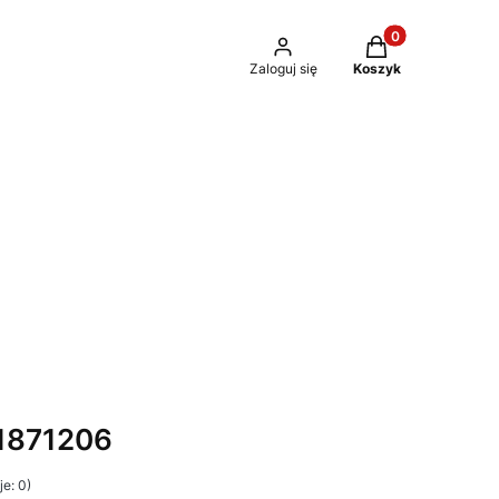
Produkty w kosz
Zaloguj się
Koszyk
1871206
e: 0)