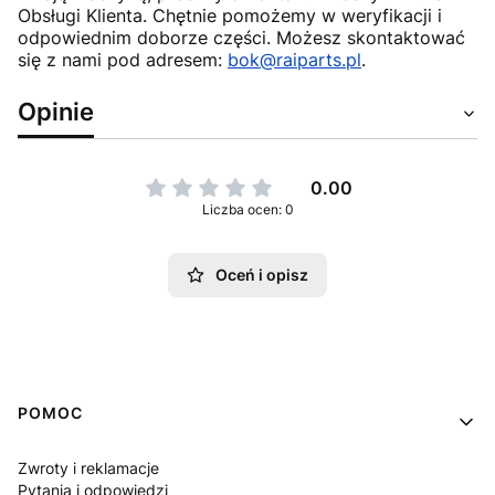
Obsługi Klienta. Chętnie pomożemy w weryfikacji i
odpowiednim doborze części. Możesz skontaktować
się z nami pod adresem:
bok@raiparts.pl
.
Opinie
0.00
Liczba ocen: 0
Oceń i opisz
Linki w stopce
POMOC
Zwroty i reklamacje
Pytania i odpowiedzi