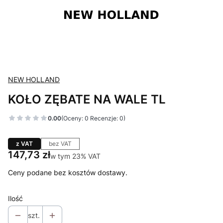
NEW HOLLAND
KOŁO ZĘBATE NA WALE TL
0.00
(Oceny: 0 Recenzje: 0)
z VAT
bez VAT
Cena
147,73 zł
w tym 23% VAT
w tym
23%
VAT
Ceny podane bez kosztów dostawy.
Ilość
szt.