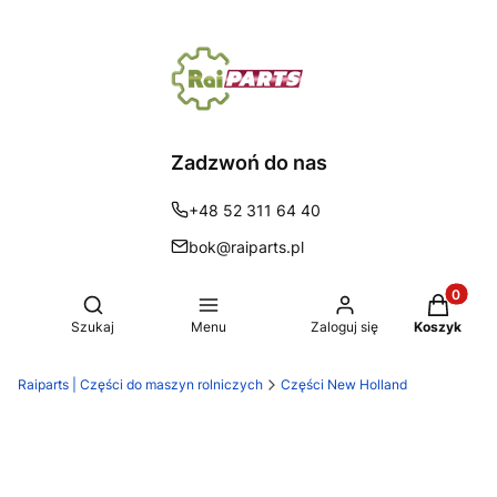
Zadzwoń do nas
+48 52 311 64 40
bok@raiparts.pl
Produkty 
Otwórz wyszukiwarkę
Szukaj
Menu
Zaloguj się
Koszyk
Raiparts | Części do maszyn rolniczych
Części New Holland