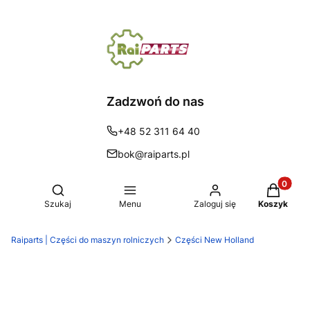
Zadzwoń do nas
+48 52 311 64 40
bok@raiparts.pl
Produkty 
Otwórz wyszukiwarkę
Szukaj
Menu
Zaloguj się
Koszyk
Raiparts | Części do maszyn rolniczych
Części New Holland