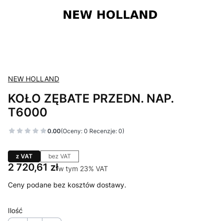
NEW HOLLAND
KOŁO ZĘBATE PRZEDN. NAP.
T6000
0.00
(Oceny: 0 Recenzje: 0)
z VAT
bez VAT
Cena
2 720,61 zł
w tym 23% VAT
w tym
23%
VAT
Ceny podane bez kosztów dostawy.
Ilość