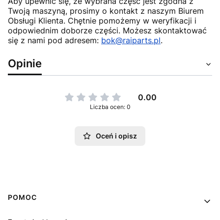
Aby upewnić się, że wybrana część jest zgodna z
Twoją maszyną, prosimy o kontakt z naszym Biurem
Obsługi Klienta. Chętnie pomożemy w weryfikacji i
odpowiednim doborze części. Możesz skontaktować
się z nami pod adresem:
bok@raiparts.pl
.
Opinie
0.00
Liczba ocen: 0
Oceń i opisz
Linki w stopce
POMOC