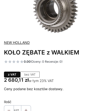
NEW HOLLAND
KOŁO ZĘBATE z WAŁKIEM
0.00
(Oceny: 0 Recenzje: 0)
z VAT
bez VAT
Cena
2 680,11 zł
w tym 23% VAT
w tym
23%
VAT
Ceny podane bez kosztów dostawy.
Ilość
szt.