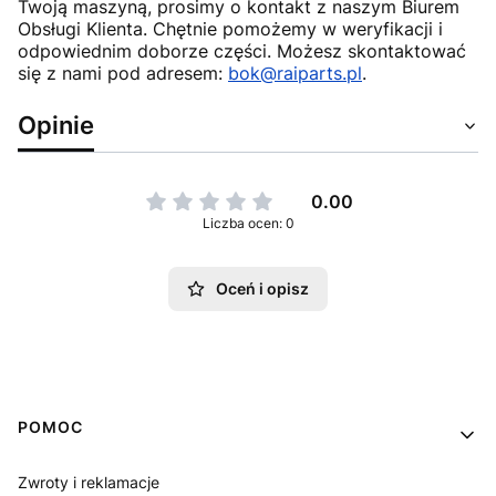
Twoją maszyną, prosimy o kontakt z naszym Biurem
Obsługi Klienta. Chętnie pomożemy w weryfikacji i
odpowiednim doborze części. Możesz skontaktować
się z nami pod adresem:
bok@raiparts.pl
.
Opinie
0.00
Liczba ocen: 0
Oceń i opisz
Linki w stopce
POMOC
Zwroty i reklamacje