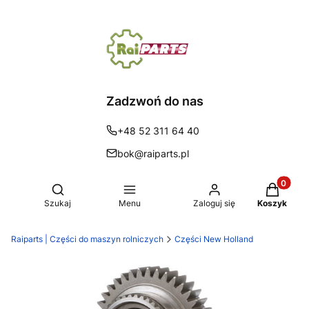
Zadzwoń do nas
+48 52 311 64 40
bok@raiparts.pl
Produkty 
Otwórz wyszukiwarkę
Szukaj
Menu
Zaloguj się
Koszyk
Raiparts | Części do maszyn rolniczych
Części New Holland