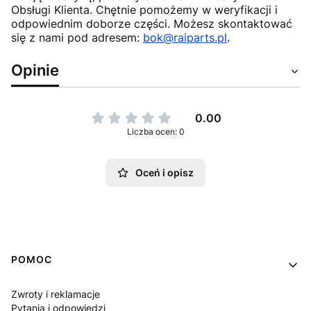
Obsługi Klienta. Chętnie pomożemy w weryfikacji i
odpowiednim doborze części. Możesz skontaktować
się z nami pod adresem:
bok@raiparts.pl
.
Opinie
0.00
Liczba ocen: 0
Oceń i opisz
Linki w stopce
POMOC
Zwroty i reklamacje
Pytania i odpowiedzi