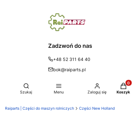
Zadzwoń do nas
+48 52 311 64 40
bok@raiparts.pl
Produkty 
Otwórz wyszukiwarkę
Szukaj
Menu
Zaloguj się
Koszyk
Raiparts | Części do maszyn rolniczych
Części New Holland