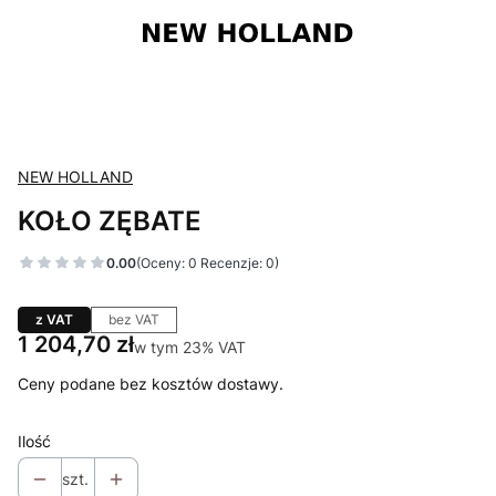
NEW HOLLAND
KOŁO ZĘBATE
0.00
(Oceny: 0 Recenzje: 0)
z VAT
bez VAT
Cena
1 204,70 zł
w tym 23% VAT
w tym
23%
VAT
Ceny podane bez kosztów dostawy.
Ilość
szt.