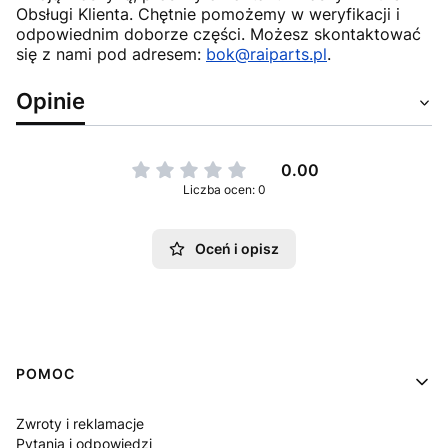
Obsługi Klienta. Chętnie pomożemy w weryfikacji i
odpowiednim doborze części. Możesz skontaktować
się z nami pod adresem:
bok@raiparts.pl
.
Opinie
0.00
Liczba ocen: 0
Oceń i opisz
Linki w stopce
POMOC
Zwroty i reklamacje
Pytania i odpowiedzi