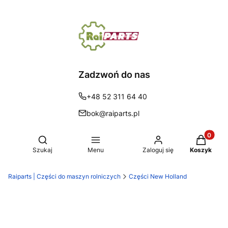
Zadzwoń do nas
+48 52 311 64 40
bok@raiparts.pl
Produkty 
Otwórz wyszukiwarkę
Szukaj
Menu
Zaloguj się
Koszyk
Raiparts | Części do maszyn rolniczych
Części New Holland