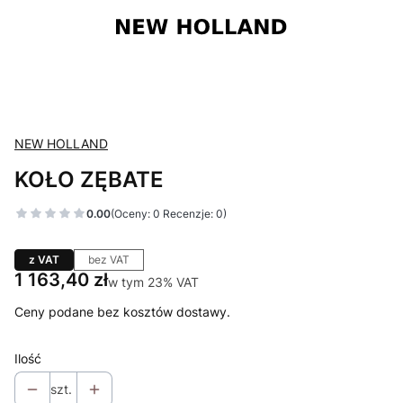
NEW HOLLAND
KOŁO ZĘBATE
0.00
(Oceny: 0 Recenzje: 0)
z VAT
bez VAT
Cena
1 163,40 zł
w tym 23% VAT
w tym
23%
VAT
Ceny podane bez kosztów dostawy.
Ilość
szt.