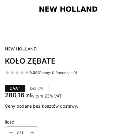
NEW HOLLAND
KOŁO ZĘBATE
0.00
(Oceny: 0 Recenzje: 0)
z VAT
bez VAT
Cena
280,16 zł
w tym 23% VAT
w tym
23%
VAT
Ceny podane bez kosztów dostawy.
Ilość
szt.