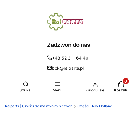
Zadzwoń do nas
+48 52 311 64 40
bok@raiparts.pl
Produkty 
Otwórz wyszukiwarkę
Szukaj
Menu
Zaloguj się
Koszyk
Raiparts | Części do maszyn rolniczych
Części New Holland