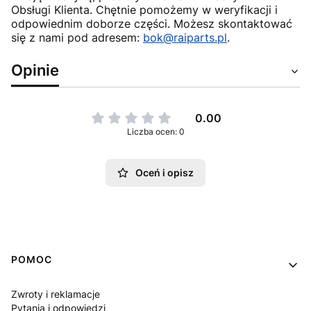
Obsługi Klienta. Chętnie pomożemy w weryfikacji i
odpowiednim doborze części. Możesz skontaktować
się z nami pod adresem:
bok@raiparts.pl
.
Opinie
0.00
Liczba ocen: 0
Oceń i opisz
Linki w stopce
POMOC
Zwroty i reklamacje
Pytania i odpowiedzi