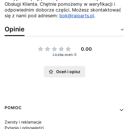
Obsługi Klienta. Chętnie pomożemy w weryfikacji i
odpowiednim doborze części. Możesz skontaktować
się z nami pod adresem:
bok@raiparts.pl
.
Opinie
0.00
Liczba ocen: 0
Oceń i opisz
Linki w stopce
POMOC
Zwroty i reklamacje
Pytania i odpowiedzi