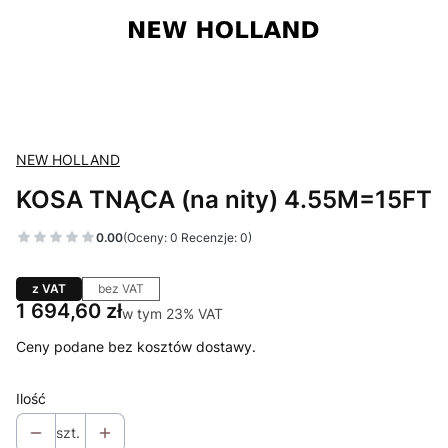
NEW HOLLAND
KOSA TNĄCA (na nity) 4.55M=15FT
0.00
(Oceny: 0 Recenzje: 0)
z VAT
bez VAT
Cena
1 694,60 zł
w tym 23% VAT
w tym
23%
VAT
Ceny podane bez kosztów dostawy.
Ilość
szt.