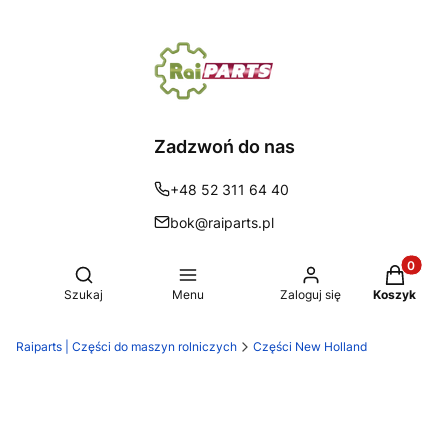
Zadzwoń do nas
+48 52 311 64 40
bok@raiparts.pl
Produkty 
Otwórz wyszukiwarkę
Szukaj
Menu
Zaloguj się
Koszyk
Raiparts | Części do maszyn rolniczych
Części New Holland