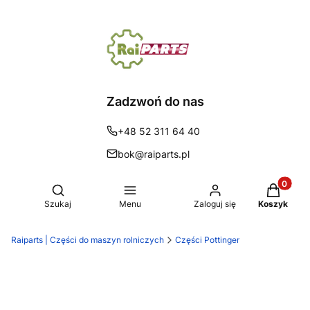
Zadzwoń do nas
+48 52 311 64 40
bok@raiparts.pl
Produkty 
Otwórz wyszukiwarkę
Szukaj
Menu
Zaloguj się
Koszyk
Raiparts | Części do maszyn rolniczych
Części Pottinger