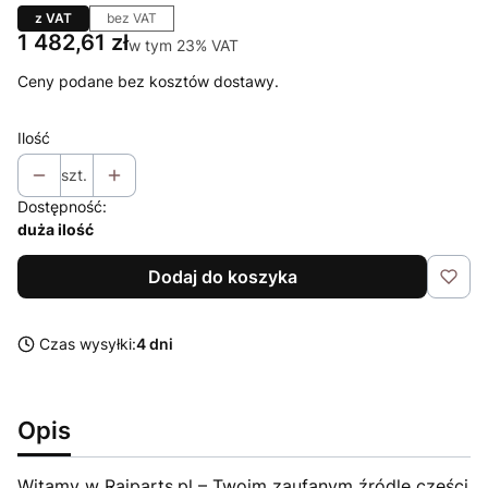
z VAT
bez VAT
Cena
1 482,61 zł
w tym 23% VAT
w tym
23%
VAT
Ceny podane bez kosztów dostawy.
Ilość
szt.
Dostępność:
duża ilość
Dodaj do koszyka
Czas wysyłki:
4 dni
Opis
Witamy w Raiparts.pl – Twoim zaufanym źródle części