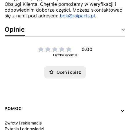
Obsługi Klienta. Chętnie pomożemy w weryfikacji i
odpowiednim doborze części. Możesz skontaktować
się z nami pod adresem:
bok@raiparts.pl
.
Opinie
0.00
Liczba ocen: 0
Oceń i opisz
Linki w stopce
POMOC
Zwroty i reklamacje
Pytania i odpowiedzi