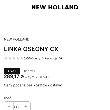
NEW HOLLAND
LINKA OSŁONY CX
0.00
(Oceny: 0 Recenzje: 0)
z VAT
bez VAT
Cena
289,17 zł
w tym 23% VAT
w tym
23%
VAT
Ceny podane bez kosztów dostawy.
Ilość
szt.