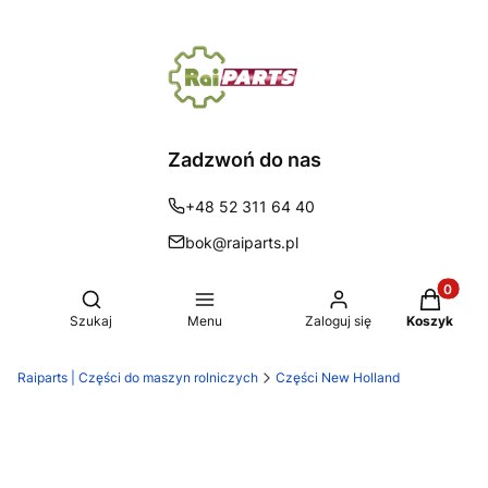
Zadzwoń do nas
+48 52 311 64 40
bok@raiparts.pl
Produkty 
Otwórz wyszukiwarkę
Szukaj
Menu
Zaloguj się
Koszyk
Raiparts | Części do maszyn rolniczych
Części New Holland