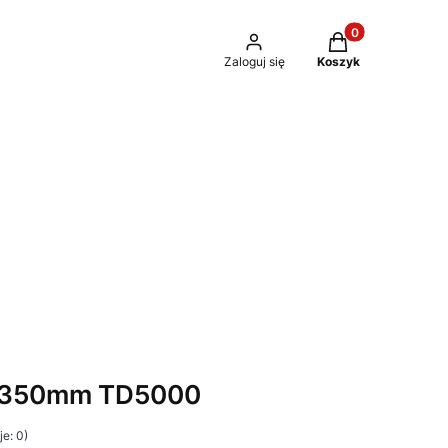
Produkty w kosz
Zaloguj się
Koszyk
1350mm TD5000
e: 0)