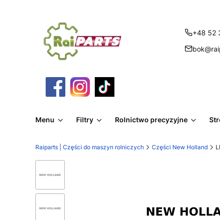
+48 52 
bok@raip
Menu
Filtry
Rolnictwo precyzyjne
St
Raiparts | Części do maszyn rolniczych
Części New Holland
L