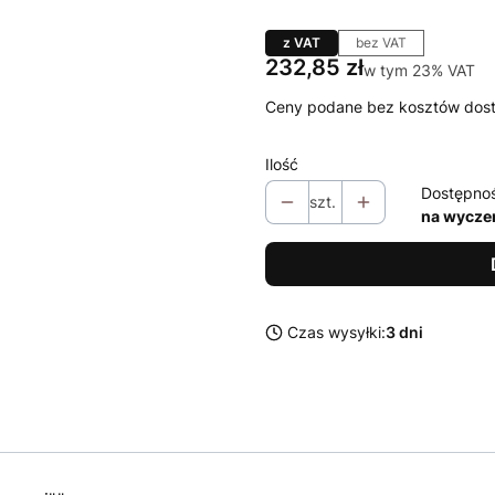
z VAT
bez VAT
Cena
232,85 zł
w tym 23% VAT
w tym
23%
VAT
Ceny podane bez kosztów dos
Ilość
Dostępno
szt.
na wycze
Czas wysyłki:
3 dni