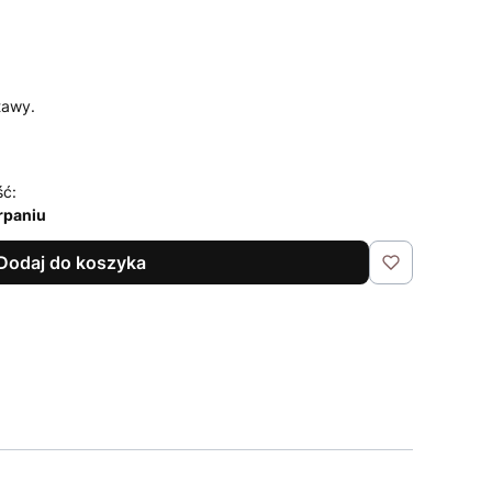
tawy.
ść:
rpaniu
Dodaj do koszyka