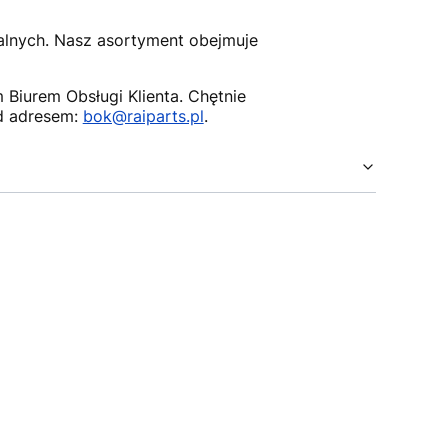
nalnych. Nasz asortyment obejmuje
Biurem Obsługi Klienta. Chętnie
d adresem:
bok@raiparts.pl
.