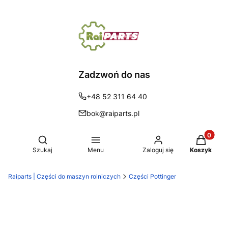
Zadzwoń do nas
+48 52 311 64 40
bok@raiparts.pl
Produkty 
Otwórz wyszukiwarkę
Szukaj
Menu
Zaloguj się
Koszyk
Raiparts | Części do maszyn rolniczych
Części Pottinger