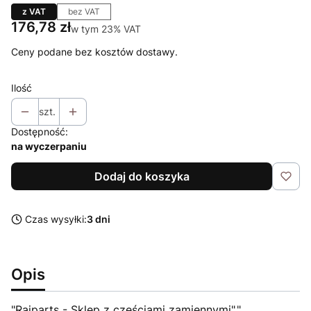
z VAT
bez VAT
Cena
176,78 zł
w tym 23% VAT
w tym
23%
VAT
Ceny podane bez kosztów dostawy.
Ilość
szt.
Dostępność:
na wyczerpaniu
Dodaj do koszyka
Czas wysyłki:
3 dni
Opis
"Raiparts - Sklep z częściami zamiennymi","