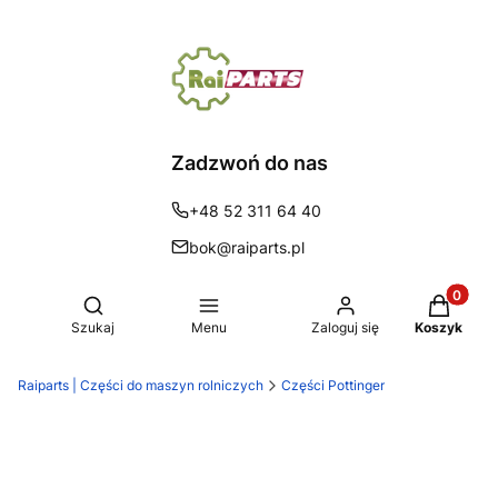
Zadzwoń do nas
+48 52 311 64 40
bok@raiparts.pl
Produkty 
Otwórz wyszukiwarkę
Szukaj
Menu
Zaloguj się
Koszyk
Raiparts | Części do maszyn rolniczych
Części Pottinger