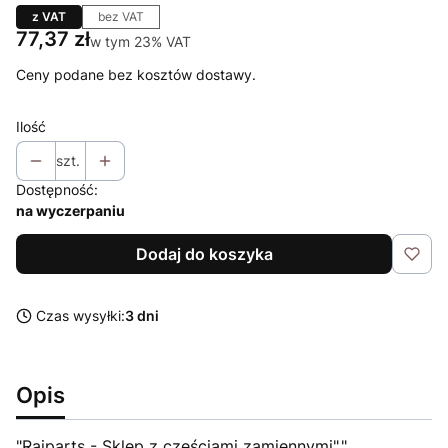
z VAT
bez VAT
Cena
77,37 zł
w tym 23% VAT
w tym
23%
VAT
Ceny podane bez kosztów dostawy.
Ilość
szt.
Dostępność:
na wyczerpaniu
Dodaj do koszyka
Czas wysyłki:
3 dni
Opis
"Raiparts - Sklep z częściami zamiennymi","