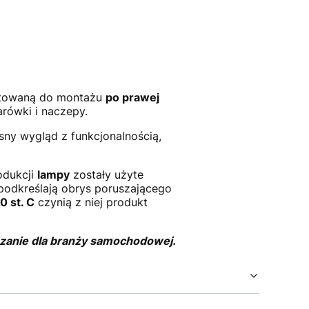
ktowaną do montażu
po prawej
rówki i naczepy.
ny wygląd z funkcjonalnością,
odukcji
lampy
zostały użyte
 podkreślają obrys poruszającego
0 st. C
czynią z niej produkt
ązanie dla branży samochodowej.