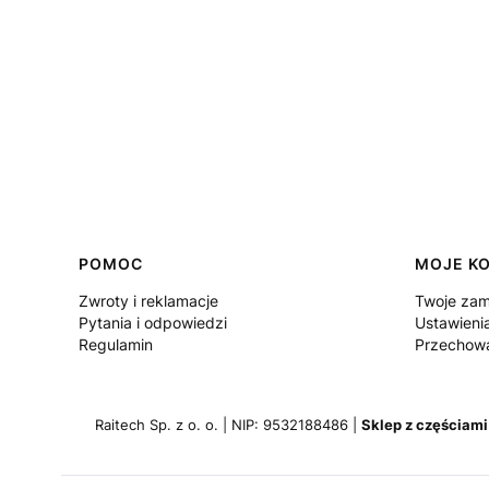
Linki w stopce
POMOC
MOJE K
Zwroty i reklamacje
Twoje zam
Pytania i odpowiedzi
Ustawieni
Regulamin
Przechowa
Raitech Sp. z o. o. | NIP: 9532188486 |
Sklep z częściami