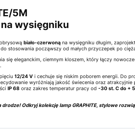
TE/5M
na wysięgniku
 obrysową
biało-czerwoną
na wysięgniku długim, zaproje
t do stosowania począwszy od małych przyczepek po cięża
a się eleganckim, ciemnym kloszem, który łączy nowoczes
.
pięciu
12/24 V
i cechuje się niskim poborem energii. Do pr
decydowanie wyróżniają jakość świecenia oraz atrakcyjnie
ości
IP 68
oraz zakres temperatur pracy od
-30 st. C do + 5
 drodze! Odkryj kolekcję lamp GRAPHITE, stylowe rozwi