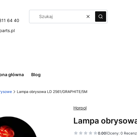
Wyczyść
Szukaj
311 64 40
arts.pl
rona główna
Blog
rysowe
Lampa obrysowa LD 2561/GRAPHITE/5M
Horpol
Lampa obrysow
0.00
(Oceny: 0 Recenzj