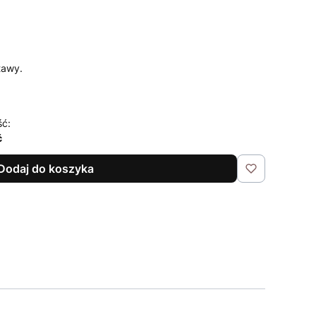
tawy.
ść:
ć
Dodaj do koszyka