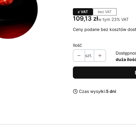
z VAT
bez VAT
Cena
109,13 zł
w tym 23% VAT
w tym
23%
VAT
Ceny podane bez kosztów dos
Ilość
Dostępno
szt.
duża iloś
Czas wysyłki:
5 dni