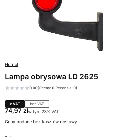
Horpol
Lampa obrysowa LD 2625
0.00
(Oceny: 0 Recenzje: 0)
z VAT
bez VAT
Cena
74,97 zł
w tym 23% VAT
w tym
23%
VAT
Ceny podane bez kosztów dostawy.