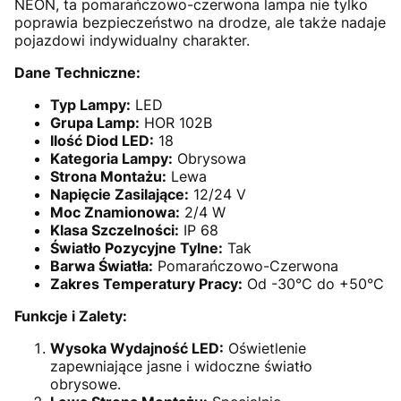
NEON, ta pomarańczowo-czerwona lampa nie tylko
poprawia bezpieczeństwo na drodze, ale także nadaje
pojazdowi indywidualny charakter.
Dane Techniczne:
Typ Lampy:
LED
Grupa Lamp:
HOR 102B
Ilość Diod LED:
18
Kategoria Lampy:
Obrysowa
Strona Montażu:
Lewa
Napięcie Zasilające:
12/24 V
Moc Znamionowa:
2/4 W
Klasa Szczelności:
IP 68
Światło Pozycyjne Tylne:
Tak
Barwa Światła:
Pomarańczowo-Czerwona
Zakres Temperatury Pracy:
Od -30°C do +50°C
Funkcje i Zalety:
Wysoka Wydajność LED:
Oświetlenie
zapewniające jasne i widoczne światło
obrysowe.