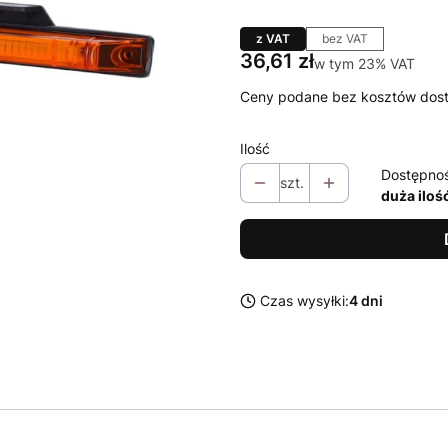
z VAT
bez VAT
Cena
36,61 zł
w tym 23% VAT
w tym
23%
VAT
Ceny podane bez kosztów dos
Ilość
Dostępno
szt.
duża iloś
Czas wysyłki:
4 dni