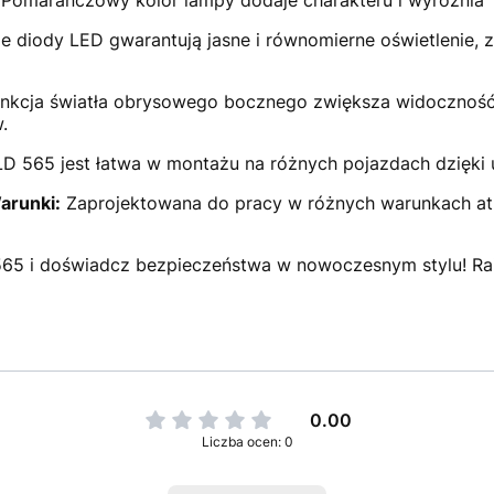
Pomarańczowy kolor lampy dodaje charakteru i wyróżnia Tw
 diody LED gwarantują jasne i równomierne oświetlenie,
nkcja światła obrysowego bocznego zwiększa widoczność p
.
 565 jest łatwa w montażu na różnych pojazdach dzięki u
arunki:
Zaprojektowana do pracy w różnych warunkach a
5 i doświadcz bezpieczeństwa w nowoczesnym stylu! Raip
0.00
Liczba ocen: 0