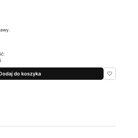
tawy.
ść:
ć
Dodaj do koszyka