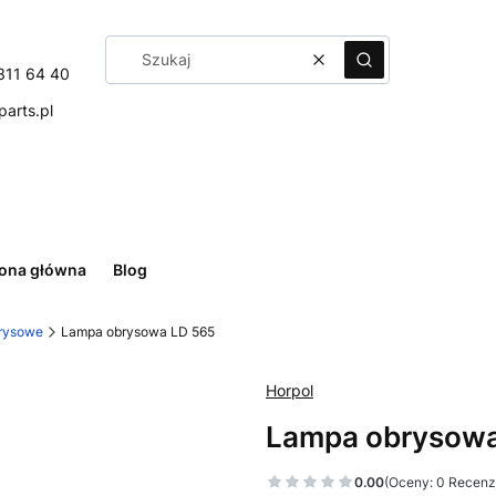
Wyczyść
Szukaj
311 64 40
arts.pl
rona główna
Blog
rysowe
Lampa obrysowa LD 565
Horpol
Lampa obrysowa
0.00
(Oceny: 0 Recenzj