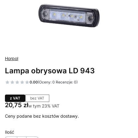
Horpol
Lampa obrysowa LD 943
0.00
(Oceny: 0 Recenzje: 0)
z VAT
bez VAT
Cena
20,75 zł
w tym 23% VAT
w tym
23%
VAT
Ceny podane bez kosztów dostawy.
Ilość