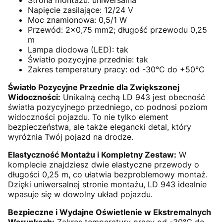
Napięcie zasilające: 12/24 V
Moc znamionowa: 0,5/1 W
Przewód: 2×0,75 mm2; długość przewodu 0,25
m
Lampa diodowa (LED): tak
Światło pozycyjne przednie: tak
Zakres temperatury pracy: od -30°C do +50°C
Światło Pozycyjne Przednie dla Zwiększonej
Widoczności:
Unikalną cechą LD 943 jest obecność
światła pozycyjnego przedniego, co podnosi poziom
widoczności pojazdu. To nie tylko element
bezpieczeństwa, ale także elegancki detal, który
wyróżnia Twój pojazd na drodze.
Elastyczność Montażu i Kompletny Zestaw:
W
komplecie znajdziesz dwie elastyczne przewody o
długości 0,25 m, co ułatwia bezproblemowy montaż.
Dzięki uniwersalnej stronie montażu, LD 943 idealnie
wpasuje się w dowolny układ pojazdu.
Bezpieczne i Wydajne Oświetlenie w Ekstremalnych
Warunkach:
Zakres temperatury pracy od -30°C do