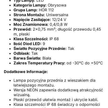
Typ Lampy:
LED
Kategoria Lampy:
Obrysowa
Grupa Lamp:
HOR 112
Strona Montażu:
Uniwersalna
Napięcie Zasilające:
12/24 V
Moc Znamionowa:
0,4/0,8 W
Przewód:
2x0,75 mm²; długość przewodu 0,45
m, płaski
Klasa Szczelności:
IP 68
Ilość Diod LED:
9
Światło Pozycyjne Przednie:
Tak
Odblask:
Tak
Barwa Światła:
Biała
Zakres Temperatury Pracy:
od -30°C do +50°C
Dodatkowe Informacje:
Lampa pozycyjna przednia z wieszakiem dla
łatwiejszego montażu.
Wersja NEON zapewnia dodatkową atrakcyjność
wizualną.
Płaski przewód ułatwia montaż i ukrycie kabli.
Klasa szczelności IP 68 świadczy o odporności