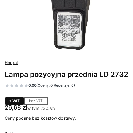
Horpol
Lampa pozycyjna przednia LD 2732
0.00
(Oceny: 0 Recenzje: 0)
z VAT
bez VAT
Cena
26,68 zł
w tym 23% VAT
w tym
23%
VAT
Ceny podane bez kosztów dostawy.