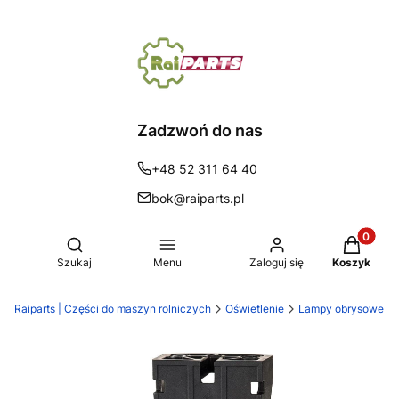
Zadzwoń do nas
+48 52 311 64 40
bok@raiparts.pl
Produkty 
Otwórz wyszukiwarkę
Szukaj
Menu
Zaloguj się
Koszyk
Raiparts | Części do maszyn rolniczych
Oświetlenie
Lampy obrysowe