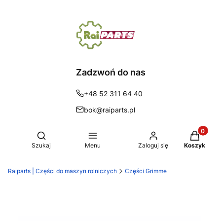
Zadzwoń do nas
+48 52 311 64 40
bok@raiparts.pl
Produkty 
Otwórz wyszukiwarkę
Szukaj
Menu
Zaloguj się
Koszyk
Raiparts | Części do maszyn rolniczych
Części Grimme