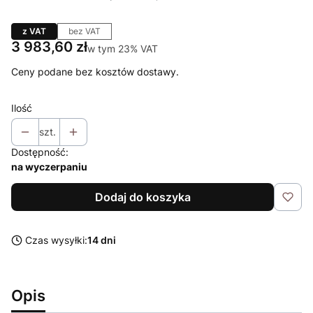
z VAT
bez VAT
Cena
3 983,60 zł
w tym 23% VAT
w tym
23%
VAT
Ceny podane bez kosztów dostawy.
Ilość
szt.
Dostępność:
na wyczerpaniu
Dodaj do koszyka
Czas wysyłki:
14 dni
Opis