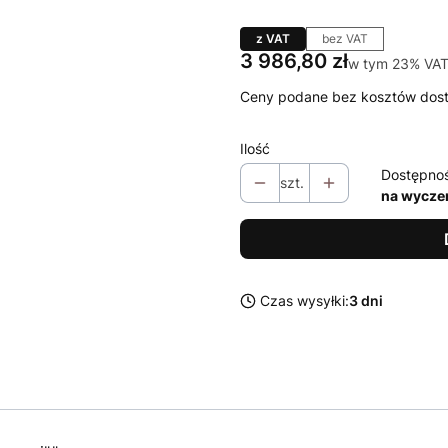
z VAT
bez VAT
Cena
3 986,80 zł
w tym 23% VAT
w tym
23%
VA
Ceny podane bez kosztów dos
Ilość
Dostępno
szt.
na wycze
Czas wysyłki:
3 dni