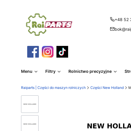
+48 52 
bok@raip
Menu
Filtry
Rolnictwo precyzyjne
St
Raiparts | Części do maszyn rolniczych
Części New Holland
M