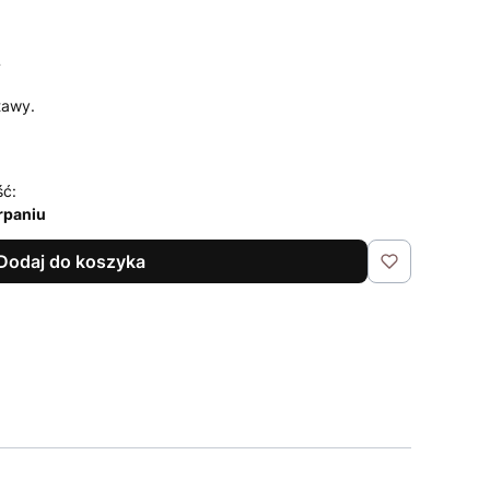
T
tawy.
ść:
rpaniu
Dodaj do koszyka