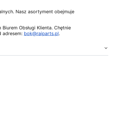
nalnych. Nasz asortyment obejmuje
Biurem Obsługi Klienta. Chętnie
d adresem:
bok@raiparts.pl
.