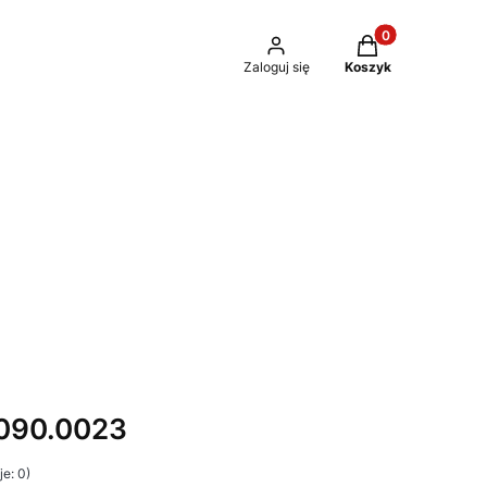
Produkty w kosz
Zaloguj się
Koszyk
090.0023
e: 0)