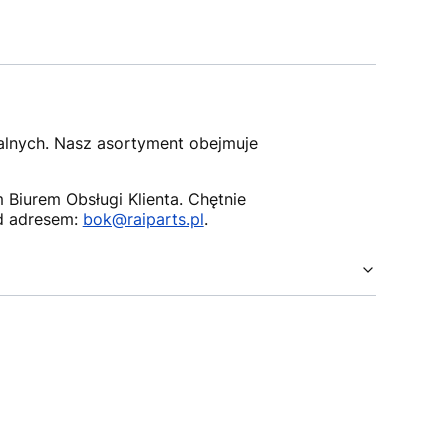
nalnych. Nasz asortyment obejmuje
Biurem Obsługi Klienta. Chętnie
d adresem:
bok@raiparts.pl
.