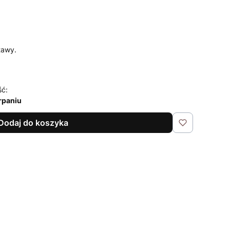
tawy.
ść:
rpaniu
Dodaj do koszyka