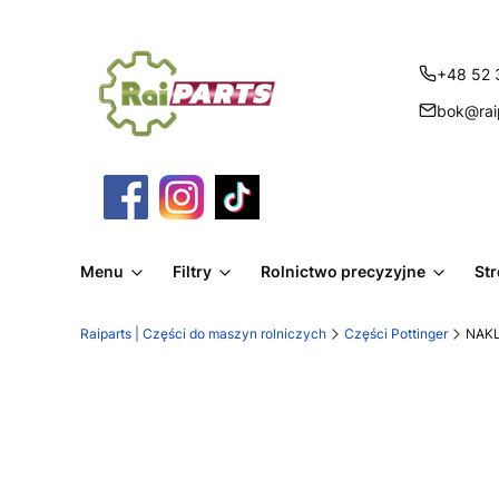
+48 52 
bok@raip
Menu
Filtry
Rolnictwo precyzyjne
St
Raiparts | Części do maszyn rolniczych
Części Pottinger
NAKL