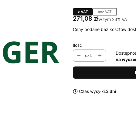
z VAT
bez VAT
Cena
271,08 zł
w tym 23% VAT
w tym
23%
VAT
Ceny podane bez kosztów dos
Ilość
Dostępno
szt.
na wycze
Czas wysyłki:
3 dni