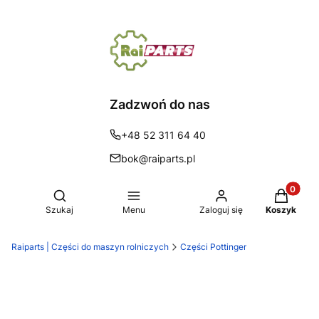
Zadzwoń do nas
+48 52 311 64 40
bok@raiparts.pl
Produkty 
Otwórz wyszukiwarkę
Szukaj
Menu
Zaloguj się
Koszyk
Raiparts | Części do maszyn rolniczych
Części Pottinger