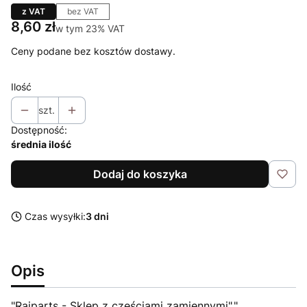
z VAT
bez VAT
Cena
8,60 zł
w tym 23% VAT
w tym
23%
VAT
Ceny podane bez kosztów dostawy.
Ilość
szt.
Dostępność:
średnia ilość
Dodaj do koszyka
Czas wysyłki:
3 dni
Opis
"Raiparts - Sklep z częściami zamiennymi","