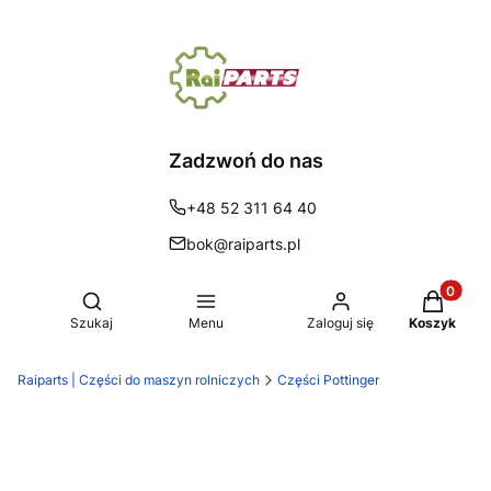
Zadzwoń do nas
+48 52 311 64 40
bok@raiparts.pl
Produkty 
Otwórz wyszukiwarkę
Szukaj
Menu
Zaloguj się
Koszyk
Raiparts | Części do maszyn rolniczych
Części Pottinger