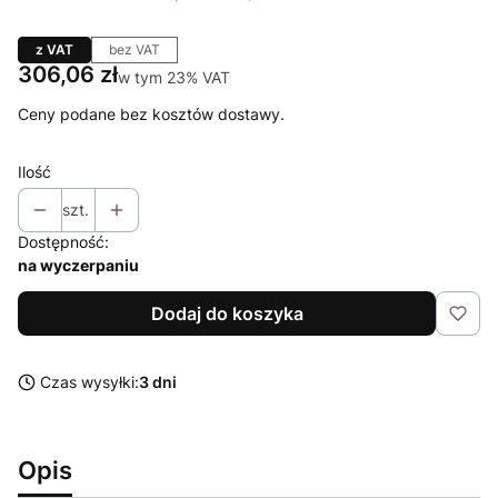
z VAT
bez VAT
Cena
306,06 zł
w tym 23% VAT
w tym
23%
VAT
Ceny podane bez kosztów dostawy.
Ilość
szt.
Dostępność:
na wyczerpaniu
Dodaj do koszyka
Czas wysyłki:
3 dni
Opis